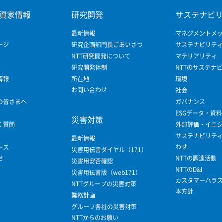
資家情報
研究開発
サステナビ
最新情報
マネジメントメ
ージ
研究企画部門長ごあいさつ
サステナビリテ
NTT研究開発について
マテリアリティ
研究開発体制
NTTのサステナ
情報
所在地
環境
お問い合わせ
社会
の皆さまへ
ガバナンス
ESGデータ・資料
災害対策
く質問
外部評価・イニ
サステナビリテ
最新情報
わせ
ース
災害用伝言ダイヤル（171）
せ
NTTの調達活動
災害用安否確認
NTTのD&I
災害用伝言版（web171）
カスタマーハラ
NTTグループの災害対策
本方針
業務計画
グループ各社の災害対策
NTTからのお願い