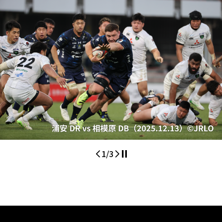
1
/
3