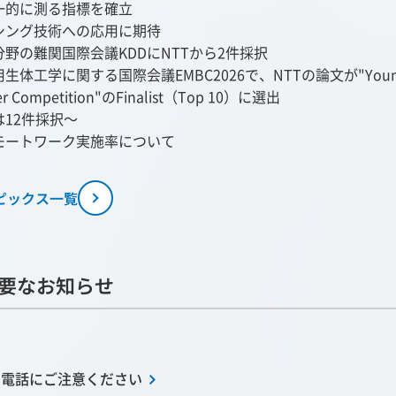
一的に測る指標を確立
シング技術への応用に期待
野の難関国際会議KDDにNTTから2件採択
体工学に関する国際会議EMBC2026で、NTTの論文が"Youn
aper Competition"のFinalist（Top 10）に選出
は12件採択～
モートワーク実施率について
ピックス一覧
要なお知らせ
や電話にご注意ください