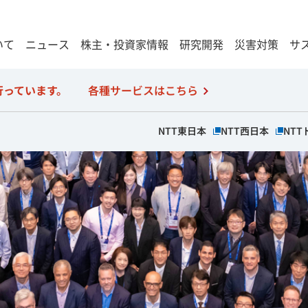
いて
ニュース
株主・投資家情報
研究開発
災害対策
サ
行っています。
各種サービスはこちら
当該ページを別ウィン
当該ペー
NTT東日本
NTT西日本
NTT