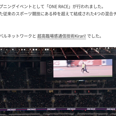
ニングイベントとして「ONE RACE」が行われました。
従来のスポーツ競技にある枠を超えて結成された4つの混合チー
ーバルネットワークと
超高臨場感通信技術Kirari!
でした。