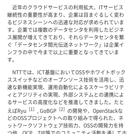
近年のクラウドサービスの利用拡大、ITサービス
継続性の重要性が高まり、企業は目まぐるしく変わ
るビジネスシーンへの迅速な対応が求められていま
す。企業では複数のデータセンタを利用したビジネ
ス展開が増えてきており、それらデータセンタを繋
ぐ「データセンタ間光伝送ネットワーク」は企業イ
ンフラの中で今まで以上に重要となってきていま
す。
NTTでは、ICT基盤においてOSSやホワイトボック
ススイッチなどのオープンソース技術を活用し、迅
速な新機能実現、運用自動化によるスケーラビリテ
ィとアジリティの実現、外部システムとの連携によ
るサービスの高度化などを推進してきました。たと
［1］
［2］
えばRyu
, GoBGP
の開発や、OpenStackな
どのOSSプロジェクトへの取り組みで得られた、ネ
ットワークソフトウェア技術力、OSSの開発力を持
つ他、OCP、TIP等でのコミュニティ活動を通してホ