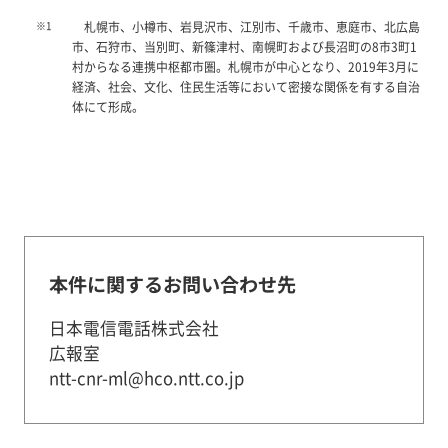
※1
札幌市、小樽市、岩見沢市、江別市、千歳市、恵庭市、北広島
市、石狩市、当別町、新篠津村、南幌町および長沼町の8市3町1
村からなる連携中枢都市圏。札幌市が中心となり、2019年3月に
経済、社会、文化、住民生活等において密接な関係を有する自治
体にて形成。
本件に関するお問い合わせ先
日本電信電話株式会社
広報室
ntt-cnr-ml@hco.ntt.co.jp