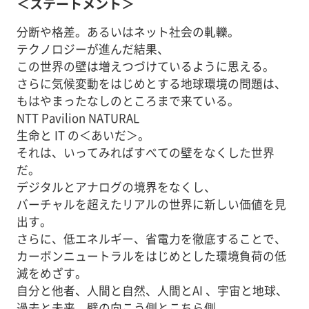
＜ステートメント＞
分断や格差。あるいはネット社会の軋轢。
テクノロジーが進んだ結果、
この世界の壁は増えつづけているように思える。
さらに気候変動をはじめとする地球環境の問題は、
もはやまったなしのところまで来ている。
NTT Pavilion NATURAL
生命と IT の＜あいだ＞。
それは、いってみればすべての壁をなくした世界
だ。
デジタルとアナログの境界をなくし、
バーチャルを超えたリアルの世界に新しい価値を見
出す。
さらに、低エネルギー、省電力を徹底することで、
カーボンニュートラルをはじめとした環境負荷の低
減をめざす。
自分と他者、人間と自然、人間とAI 、宇宙と地球、
過去と未来、壁の向こう側とこちら側。