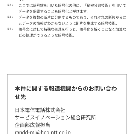
※2：
ここでは暗号鍵を用いた暗号化の他に、「秘密分散技術」を用いて
データを保護することも暗号化と呼びます。
※3：
データを複数の断片に分割するものであり、それぞれの断片からは
元データの情報がわからないように断片を生成する暗号技術。
※4：
暗号文に対して特殊な処理を行うと、暗号化を解くことなく加算な
どの処理ができるような暗号技術。
本件に関する報道機関からのお問い合わ
せ先
日本電信電話株式会社
サービスイノベーション総合研究所
企画部広報担当
randd-ml@hco.ntt.co.jp