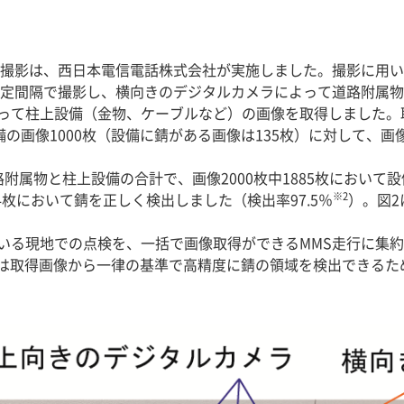
の撮影は、西日本電信電話株式会社が実施しました。撮影に用い
一定間隔で撮影し、横向きのデジタルカメラによって道路附属
って柱上設備（金物、ケーブルなど）の画像を取得しました。取
備の画像1000枚（設備に錆がある画像は135枚）に対して、画
属物と柱上設備の合計で、画像2000枚中1885枚において
※2
04枚において錆を正しく検出しました（検出率97.5％
）。図
る現地での点検を、一括で画像取得ができるMMS走行に集約
Iは取得画像から一律の基準で高精度に錆の領域を検出できるた