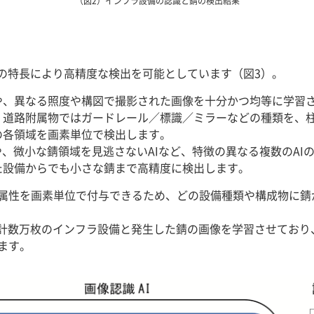
（図2）インフラ設備の認識と錆の検出結果
下の特長により高精度な検出を可能としています（図3）。
や、異なる照度や構図で撮影された画像を十分かつ均等に学習
、道路附属物ではガードレール／標識／ミラーなどの種類を、
の各領域を画素単位で検出します。
や、微小な錆領域を見逃さないAIなど、特徴の異なる複数のAI
た設備からでも小さな錆まで高精度に検出します。
属性を画素単位で付与できるため、どの設備種類や構成物に錆
計数万枚のインフラ設備と発生した錆の画像を学習させており
ます。