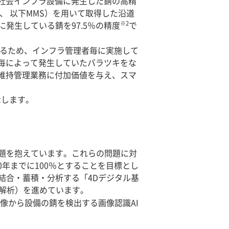
な社会インフラ設備に発生した錆の高精
、 以下MMS）を用いて取得した沿道
※2
発生している錆を97.5％の精度
で
きるため、インフラ管理者毎に実施して
毎によって発生していたバラツキをな
維持管理業務に付加価値を与え、スマ
示します。
題を抱えています。これらの問題に対
0年までに100％とすることを目標とし
結合・蓄積・分析する「4Dデジタル基
解析）を進めています。
像から設備の錆を検出する画像認識AI