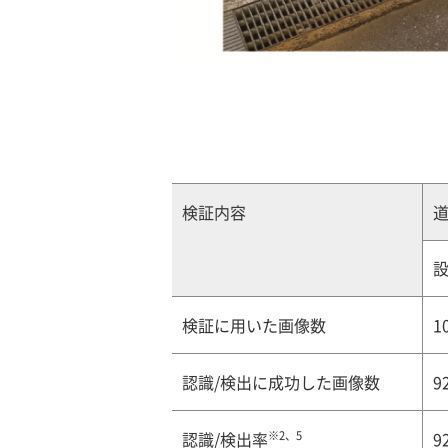
検証内容
検証に用いた画像数
1
認識/検出に成功した画像数
9
※2、5
9
認識/検出率