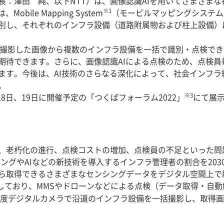
長：澤田 純、以下NTT）は、画像認識AIを用いてさまざま
※1
ile Mapping System
（モービルマッピングシステム
別し、それぞれのインフラ設備（道路附属物および柱上設備）に
に撮影した画像から複数のインフラ設備を一括で識別・点検で
期待できます。さらに、画像認識AIによる点検のため、点検員
ます。今後は、AI技術のさらなる深化によって、社会インフラ
。
※3
8日、19日に開催予定の「つくばフォーラム2022」
にて展
、老朽化の進行、点検コストの増加、点検員の不足といった問
ングやAIなどの新技術を導入するインフラ管理者の割合を203
から取得できるさまざまなセンシングデータをデジタル空間上で
しており、MMSやドローンなどによる点検（データ取得・自動
度デジタルカメラで沿道のインフラ設備を一括撮影し、取得画