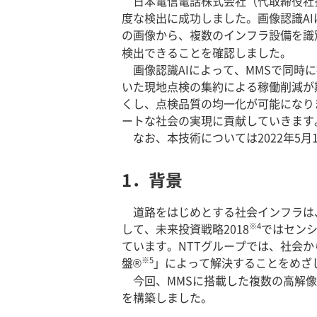
日本電信電話株式会社（代取締役社
度な検出に成功しました。画像認識AIは、Mob
の画像から、複数のインフラ設備を識
検出できることを確認しました。
画像認識AIによって、MMSで同時
いた現地点検の集約による稼働削減が
くし、点検品質の均一化が可能になり
ートな社会の実現に貢献していきます
なお、本技術については2022年5月1
1．背景
道路をはじめとする社会インフラは
※4
して、未来投資戦略2018
ではセンシ
ています。NTTグループでは、社会
※5
盤®
」によって解決することをめざ
今回、MMSに搭載した複数の高解像
を構築しました。