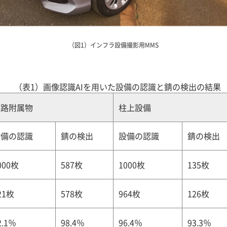
（図1）インフラ設備撮影用MMS
（表1）画像認識AIを用いた設備の認識と錆の検出の結果
道路附属物
柱上設備
設備の認識
錆の検出
設備の認識
錆の検出
000枚
587枚
1000枚
135枚
21枚
578枚
964枚
126枚
2.1％
98.4％
96.4％
93.3％