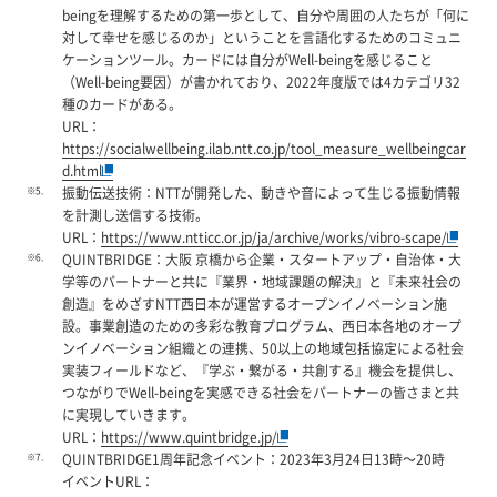
beingを理解するための第一歩として、自分や周囲の人たちが「何に
対して幸せを感じるのか」ということを言語化するためのコミュニ
ケーションツール。カードには自分がWell-beingを感じること
（Well-being要因）が書かれており、2022年度版では4カテゴリ32
種のカードがある。
URL：
https://socialwellbeing.ilab.ntt.co.jp/tool_measure_wellbeingcar
d.html
※5.
振動伝送技術：NTTが開発した、動きや音によって生じる振動情報
を計測し送信する技術。
URL：
https://www.ntticc.or.jp/ja/archive/works/vibro-scape/
※6.
QUINTBRIDGE：大阪 京橋から企業・スタートアップ・自治体・大
学等のパートナーと共に『業界・地域課題の解決』と『未来社会の
創造』をめざすNTT西日本が運営するオープンイノベーション施
設。事業創造のための多彩な教育プログラム、西日本各地のオープ
ンイノベーション組織との連携、50以上の地域包括協定による社会
実装フィールドなど、『学ぶ・繋がる・共創する』機会を提供し、
つながりでWell-beingを実感できる社会をパートナーの皆さまと共
に実現していきます。
URL：
https://www.quintbridge.jp/
※7.
QUINTBRIDGE1周年記念イベント：2023年3月24日13時～20時
イベントURL：