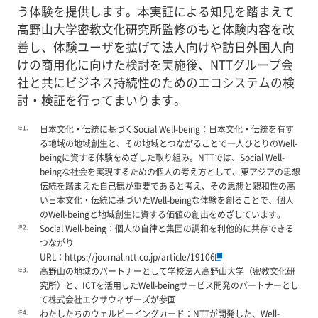
う体験を提供します。本実証による知見を踏まえて
高野山大学密教文化研究所監修のもと体験内容を改
善し、体験ユーザを拡げて法人向けや訪日外国人向
けの商用化に向けた検討を実施後、NTTグループ会
社と共にビジネス持続性のためのエコシステムの検
討・検証を行ってまいります。
※1.
日本文化・伝統に基づくSocial Well-being：日本文化・伝統を有す
る地域の地域創生と、その地域とつながることで一人ひとりのWell-
beingに資する体験をめざした取り組み。NTTでは、Social Well-
beingな社会を実現するための個人の考え方として、東アジアの思想
伝統を踏まえた自己観が重要であると考え、その思想と親和性の高
い日本文化・伝統に基づいたWell-beingな体験を創ることで、個人
のWell-beingと地域創生に資する価値の創出をめざしています。
※2.
Social Well-being：個人の自律と集団の調和を利他的に共存できる
つながり
URL：
https://journal.ntt.co.jp/article/19106
※3.
高野山の地域のパートナーとして学校法人高野山大学（密教文化研
究所）と、ICTを活用したWell-beingサービス開発のパートナーとし
て株式会社エクサウィザーズが参画
※4.
わたしたちのウェルビーイングカード：NTTが開発した、Well-