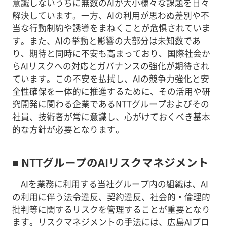
意識しないうちに無数のAIが大小様々な課題を日々
解決しています。一方、AIの利用が思わぬ差別や不
当な行動制約や誘導をまねくことが危惧されていま
す。また、AIの挙動と影響の大部分は未知数であ
り、期待と同時に不安も高まっており、国際社会か
らAIリスクへの対応とガバナンスの強化が期待され
ています。この不安を払拭し、AIの競争力強化と安
全性確保を一体的に推進するために、その活用や研
究開発に関わる企業であるNTTグループおよびその
社員、技術者が常に意識し、心がけておくべき基本
的な方針が必要となります。
■ NTTグループのAIリスクマネジメント
AIを業務に利用する当社グループ内の組織は、AI
の利用に伴う法令違反、契約違反、社会的・倫理的
批判等に関するリスクを管理することが重要となり
ます。リスクマネジメントの手法には、広島AIプロ