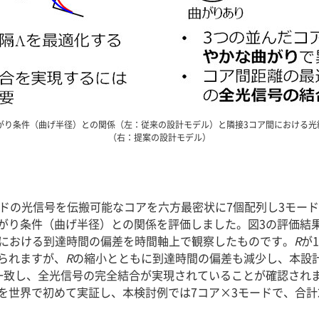
がり条件（曲げ半径）との関係（左：従来の設計モデル）と隣接3コア間における
（右：提案の設計モデル）
ードの光信号を伝搬可能なコアを六方最密状に7個配列し3モード
がり条件（曲げ半径）との関係を評価しました。図3の評価結
後における到達時間の偏差を時間軸上で観察したものです。
R
が
られますが、
R
の縮小とともに到達時間の偏差も減少し、本設
一致し、全光信号の完全結合が実現されていることが確認され
を世界で初めて実証し、本検討例では7コア×3モードで、合計