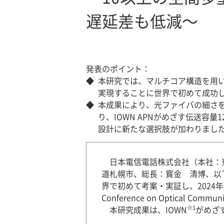
遅延差も低減～
発表のポイント：
◆
本研究では、マルチコア構造を用
実現することに世界で初めて成功
◆
本成果により、光ファイバの細さ
り、IOWN APNがめざす伝送容
設計に新たな選択肢が加わりまし
日本電信電話株式会社（本社：
道札幌市、総長：寳金 清博、以
界で初めて考案・実証し、2024年
Conference on Optical
※1
本研究成果は、IOWN
がめざ