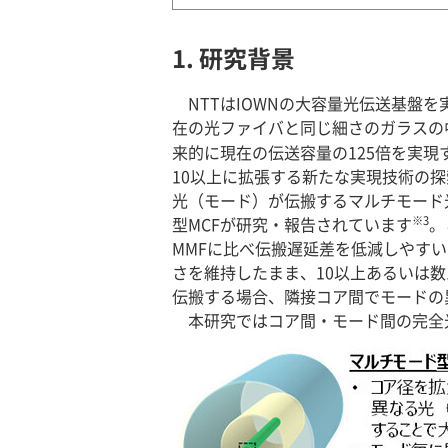
1. 研究背景
NTTはIOWNの大容量光伝送基盤
在の光ファイバと同じ細さのガラスの中
来的に現在の伝送容量の125倍を実現
10以上に拡張する新たな実現技術の
光（モード）が伝搬するマルチモード
※3
型MCFが研究・報告されています
。
MMFに比べ伝搬遅延差を低減しやす
さを維持したまま、10以上あるいは
伝搬する場合、隣接コア間でモードの
本研究ではコア間・モード間の完全