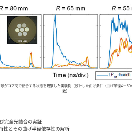
信号がコア間で結合する状態を観察した実験例（設計した曲げ条件（曲げ半径
R
＝5
致）
よび完全光結合の実証
特性とその曲げ半径依存性の解析