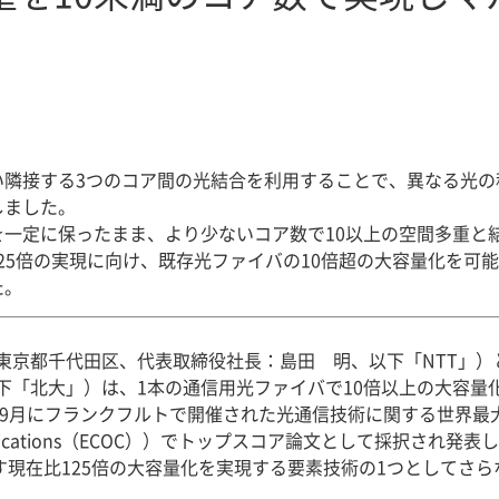
い隣接する3つのコア間の光結合を利用することで、異なる光の
しました。
を一定に保ったまま、より少ないコア数で10以上の空間多重と
量125倍の実現に向け、既存光ファイバの10倍超の大容量化を可
た。
東京都千代田区、代表取締役社長：島田 明、以下「NTT」）
下「北大」）は、1本の通信用光ファイバで10倍以上の大容量
9月にフランクフルトで開催された光通信技術に関する世界最大の国際
 Communications（ECOC））でトップスコア論文として採択され発
す現在比125倍の大容量化を実現する要素技術の1つとしてさ