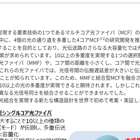
を実現する要素技術の1つであるマルチコア光ファイバ（MCF
※2
に、4個の光の通り道を多重した4コアMCF
の研究開発を推
することを目的としており、光伝送路のさらなる大容量化では光
探索が求められています。10以上の多重度を実現する1つの選択
光ファイバ（MMF）や、コア間の距離を小さくし、コア間で
これらの光ファイバでは、光信号間の伝搬遅延差が大きいと伝
いことが知られています。このため、MMFと結合型MCFを融合
数10以上の光の多重度が実現できると期待されます。しかしこ
異なる光信号同士を結合させることができませんでした。
光結合を実現する新たな構造設計を世界で初めて考案・実証し