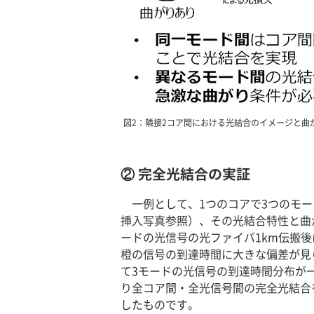
図2：隣接2コア間における光結合のイメージと曲
② 完全光結合の実証
一例として、1つのコアで3つのモ
挿入写真参照）、その光結合特性と曲
ードの光信号の光ファイバ1km伝搬
橙の信号の到達時間に大きな偏差が見
て3モードの光信号の到達時間分布が
り全コア間・全光信号間の完全光結合
したものです。