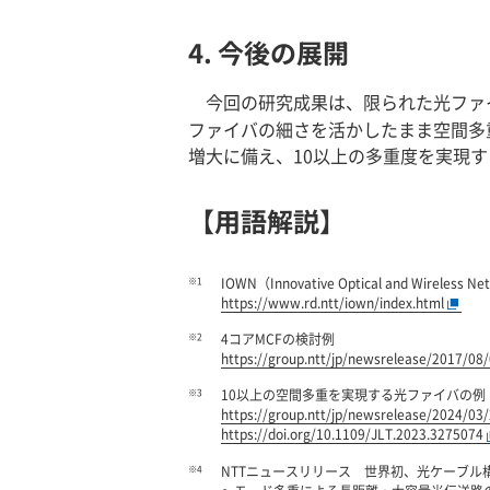
4. 今後の展開
今回の研究成果は、限られた光ファ
ファイバの細さを活かしたまま空間多
増大に備え、10以上の多重度を実現
【用語解説】
※1
IOWN（Innovative Optical and Wireless 
https://www.rd.ntt/iown/index.html
※2
4コアMCFの検討例
https://group.ntt/jp/newsrelease/2017/08
※3
10以上の空間多重を実現する光ファイバの例
https://group.ntt/jp/newsrelease/2024/03
https://doi.org/10.1109/JLT.2023.3275074
※4
NTTニュースリリース 世界初、光ケーブル