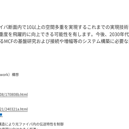
イバ断面内で10以上の空間多重を実現するこれまでの実現技術
重度を飛躍的に向上できる可能性を有します。今後、2030年
するMCFの基盤研究および接続や増幅等のシステム構築に必要
Network）構想
/08/170808b.html
/21/240321a.html
構造により光ファイバ内の伝送特性を制御