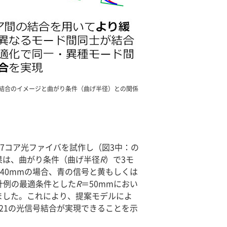
光結合のイメージと曲がり条件（曲げ半径）との関係
7コア光ファイバを試作し（図3中：の
果は、曲がり条件（曲げ半径
R
）で3モ
140mmの場合、青の信号と黄もしくは
計例の最適条件とした
R
＝50mmにおい
ました。これにより、提案モデルによ
21の光信号結合が実現できることを示