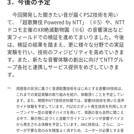
3．今後の予定
今回開発した聞きたい音が届くPSZ技術を用い
て、「超歌舞伎 Powered by NTT」（※5）や、NTT
ドコモ主催のXR絶滅動物園（※6）の音響演出など
実フィールドでの検証を進めてまいりました。今後
は、検証の結果を踏まえ、更に様々な分野での実証
実験を行い、技術のフィジビリティを高めていきま
す。また、新たな音響体験の創出に向けてNTTグル
ープ各社と連携しサービス提供をめざしていきま
す。
※1
周囲音の状況に基づく音源配置技術をはじめとする音響XR技術は、
これまでの実証実験の取り組みを紹介、体験頂くことを予定してい
ます。また、期間中NTT技術史料館では、音響XR技術を用いた音声
ガイド体験を予定しています。PSZのスポット再生技術を利用したオ
ープンイヤー型の音響デバイスを用いて、周囲の音も自然に聞こえ
る中で、展示物に近づくと自動でガイドコンテンツが音響デバイス
から再生される体験を予定しています。ANC技術は、さらに、ユー
ザーが不要な音のみを精度よく消すため、ユーザーが必要とする音