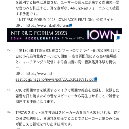
を識別する技術と連動させ、ユーザーの耳元に到来する周囲の不要
な音のみを抑圧する、耳を塞がないANCをR&Dフォーラムにて披露
する予定です。
「NTT R&D FORUM 2023 -IOWN ACCELERATION」公式サイト
URL：
https://www.rd.ntt/forum/
※2
「第180回NTT東日本N響コンサートのサテライト配信公演を11月2
日に小布施町北斎ホールにて開催 ―高音質配信による高い臨場感
と、マルチアングル配信による自由度の高い音楽鑑賞体験を提供
―」
URL：
https://www.ntt-
east.co.jp/nagano/news/pdf/2012/20230915.pdf
※3
ANCは周囲の音を観測するマイクで周囲の雑音を収録し、収録した
雑音を打ち消すための音をスピーカーから再生させることで雑音を
抑圧する技術になります。
※4
TPSZのスポット再生技術はスピーカーの背面から放射される、逆相
の音波を利用し、音漏れを抑圧することでスピーカー近傍のみに音
が聞こえる領域を作り出す技術です。