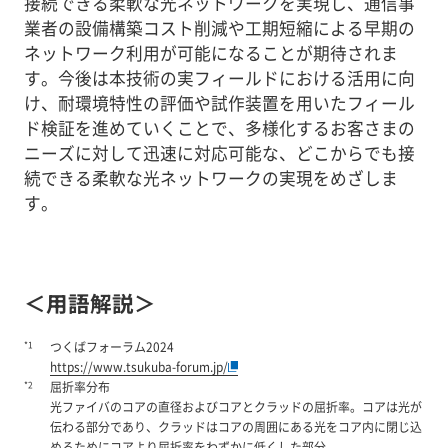
接続できる柔軟な光ネットワークを実現し、通信事
業者の設備構築コスト削減や工期短縮による早期の
ネットワーク利用が可能になることが期待されま
す。今後は本技術の実フィールドにおける活用に向
け、耐環境特性の評価や試作装置を用いたフィール
ド検証を進めていくことで、多様化するお客さまの
ニーズに対して迅速に対応可能な、どこからでも接
続できる柔軟な光ネットワークの実現をめざしま
す。
＜用語解説＞
*1
つくばフォーラム2024
https://www.tsukuba-forum.jp/
*2
屈折率分布
光ファイバのコアの直径およびコアとクラッドの屈折率。コアは光が
伝わる部分であり、クラッドはコアの周囲にある光をコア内に閉じ込
めるためにコアより屈折率をわずかに低くした部分