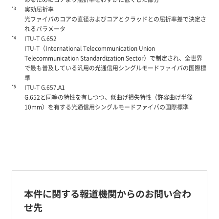
*3
実効屈折率
光ファイバのコアの直径およびコアとクラッドとの屈折率差で決定さ
れるパラメータ
*4
ITU-T G.652
ITU-T（International Telecommunication Union
Telecommunication Standardization Sector）で制定され、全世界
で最も普及している汎用の光通信用シングルモードファイバの国際標
準
*5
ITU-T G.657.A1
G.652と同等の特性を有しつつ、低曲げ損失特性（許容曲げ半径
10mm）を有する光通信用シングルモードファイバの国際標準
本件に関する報道機関からのお問い合わ
せ先