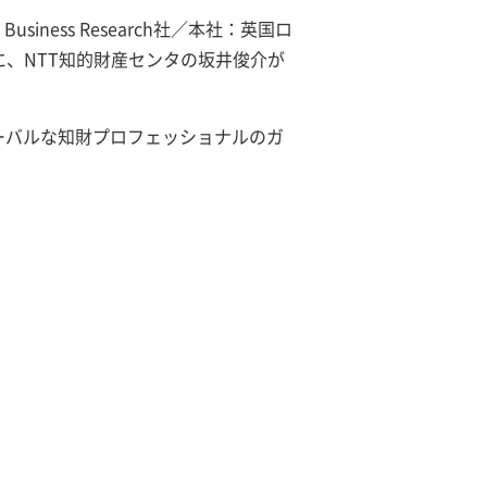
usiness Research社／本社：英国ロ
2025年度版）に、NTT知的財産センタの坂井俊介が
ーバルな知財プロフェッショナルのガ