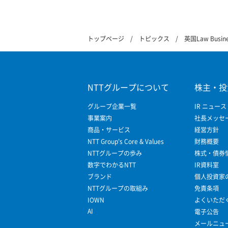
トップページ
トピックス
英国Law Bus
NTTグループについて
株主・投
グループ企業一覧
IR ニュース
事業案内
社長メッセ
商品・サービス
経営方針
NTT Group's Core & Values
財務概要
NTTグループの歩み
株式・債券
数字でわかるNTT
IR資料室
ブランド
個人投資家
NTTグループの取組み
免責条項
IOWN
よくいただ
AI
電子公告
メールニュ