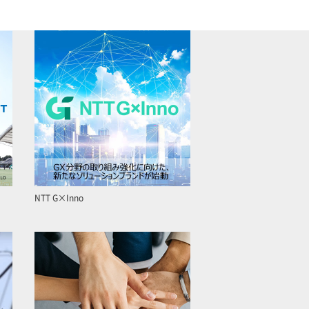
NTT G×Inno