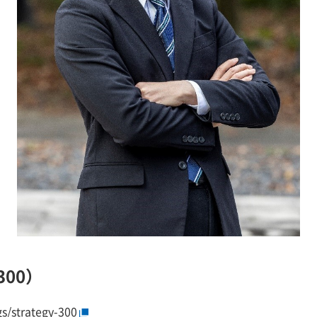
300）
s/strategy-300