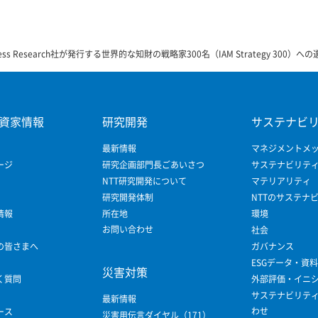
iness Research社が発行する世界的な知財の戦略家300名（IAM Strategy 300）
資家情報
研究開発
サステナビ
最新情報
マネジメントメ
ージ
研究企画部門長ごあいさつ
サステナビリテ
NTT研究開発について
マテリアリティ
研究開発体制
NTTのサステナ
情報
所在地
環境
お問い合わせ
社会
の皆さまへ
ガバナンス
ESGデータ・資料
災害対策
く質問
外部評価・イニ
サステナビリテ
最新情報
わせ
ース
災害用伝言ダイヤル（171）