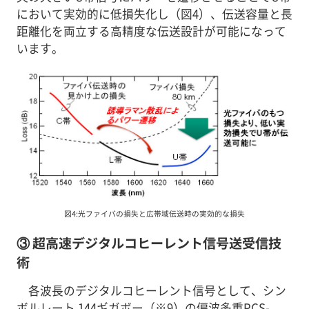
において実効的に低損失化し（図4）、伝送容量と長
距離化を両立する高精度な伝送設計が可能になって
います。
図4:光ファイバの損失と広帯域伝送時の実効的な損失
③ 超高速デジタルコヒーレント信号送受信技
術
各波長のデジタルコヒーレント信号として、シン
ボルレート 144ギガボー（※9）の偏波多重PCS-