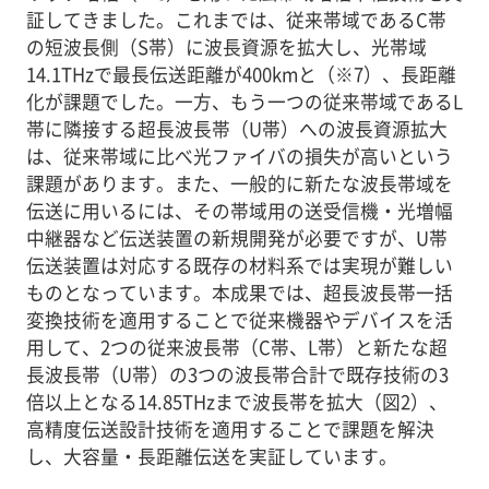
証してきました。これまでは、従来帯域であるC帯
の短波長側（S帯）に波長資源を拡大し、光帯域
14.1THzで最長伝送距離が400kmと（※7）、長距離
化が課題でした。一方、もう一つの従来帯域であるL
帯に隣接する超長波長帯（U帯）への波長資源拡大
は、従来帯域に比べ光ファイバの損失が高いという
課題があります。また、一般的に新たな波長帯域を
伝送に用いるには、その帯域用の送受信機・光増幅
中継器など伝送装置の新規開発が必要ですが、U帯
伝送装置は対応する既存の材料系では実現が難しい
ものとなっています。本成果では、超長波長帯一括
変換技術を適用することで従来機器やデバイスを活
用して、2つの従来波長帯（C帯、L帯）と新たな超
長波長帯（U帯）の3つの波長帯合計で既存技術の3
倍以上となる14.85THzまで波長帯を拡大（図2）、
高精度伝送設計技術を適用することで課題を解決
し、大容量・長距離伝送を実証しています。