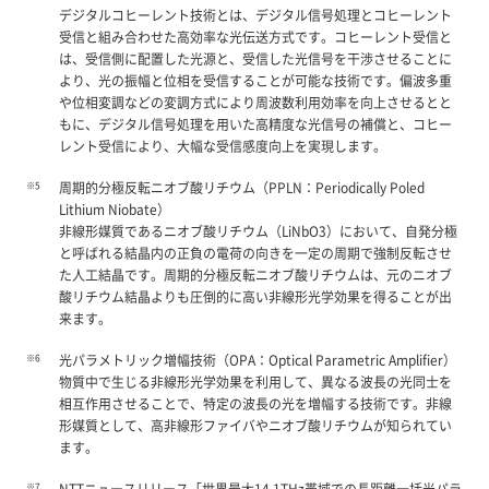
デジタルコヒーレント技術とは、デジタル信号処理とコヒーレント
受信と組み合わせた高効率な光伝送方式です。コヒーレント受信と
は、受信側に配置した光源と、受信した光信号を干渉させることに
より、光の振幅と位相を受信することが可能な技術です。偏波多重
や位相変調などの変調方式により周波数利用効率を向上させるとと
もに、デジタル信号処理を用いた高精度な光信号の補償と、コヒー
レント受信により、大幅な受信感度向上を実現します。
※5
周期的分極反転ニオブ酸リチウム（PPLN：Periodically Poled
Lithium Niobate）
非線形媒質であるニオブ酸リチウム（LiNbO3）において、自発分極
と呼ばれる結晶内の正負の電荷の向きを一定の周期で強制反転させ
た人工結晶です。周期的分極反転ニオブ酸リチウムは、元のニオブ
酸リチウム結晶よりも圧倒的に高い非線形光学効果を得ることが出
来ます。
※6
光パラメトリック増幅技術（OPA：Optical Parametric Amplifier）
物質中で生じる非線形光学効果を利用して、異なる波長の光同士を
相互作用させることで、特定の波長の光を増幅する技術です。非線
形媒質として、高非線形ファイバやニオブ酸リチウムが知られてい
ます。
※7
NTTニュースリリース「世界最大14.1THz帯域での長距離一括光パラ