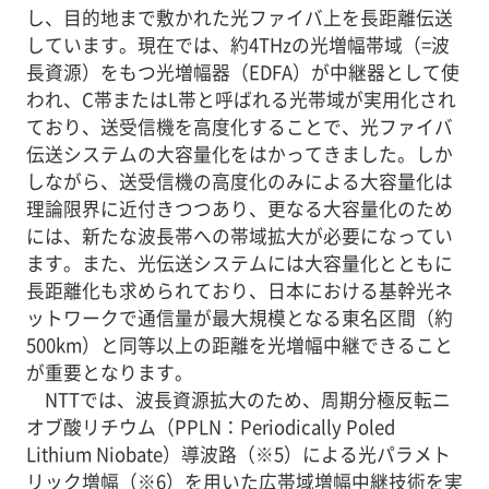
し、目的地まで敷かれた光ファイバ上を長距離伝送
しています。現在では、約4THzの光増幅帯域（=波
長資源）をもつ光増幅器（EDFA）が中継器として使
われ、C帯またはL帯と呼ばれる光帯域が実用化され
ており、送受信機を高度化することで、光ファイバ
伝送システムの大容量化をはかってきました。しか
しながら、送受信機の高度化のみによる大容量化は
理論限界に近付きつつあり、更なる大容量化のため
には、新たな波長帯への帯域拡大が必要になってい
ます。また、光伝送システムには大容量化とともに
長距離化も求められており、日本における基幹光ネ
ットワークで通信量が最大規模となる東名区間（約
500km）と同等以上の距離を光増幅中継できること
が重要となります。
NTTでは、波長資源拡大のため、周期分極反転ニ
オブ酸リチウム（PPLN：Periodically Poled
Lithium Niobate）導波路（※5）による光パラメト
リック増幅（※6）を用いた広帯域増幅中継技術を実