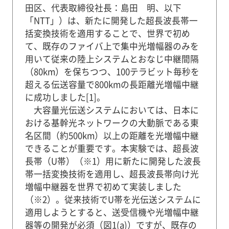
田区、代表取締役社長：島田 明、以下
「NTT」）は、新たに開発した超長波長帯一
括変換技術を適用することで、世界で初め
て、既存のファイバ上で集中光増幅器のみを
用いて従来の陸上システムとおなじ中継間隔
（80km）を保ちつつ、100テラビット毎秒を
超える伝送容量で800kmの長距離光増幅中継
に成功しました[1]。
大容量光伝送システムにおいては、日本に
おける基幹光ネットワークの大動脈である東
名区間（約500km）以上の距離を光増幅中継
できることが重要です。本実験では、超長波
長帯（U帯）（※1）用に新たに開発した波長
帯一括変換技術を適用し、超長波長帯向け光
増幅中継器を世界で初めて実装しました
（※2）。従来技術でU帯を光伝送システムに
適用しようとすると、送受信機や光増幅中継
器等の開発が必須（図1(a)）ですが、既存の