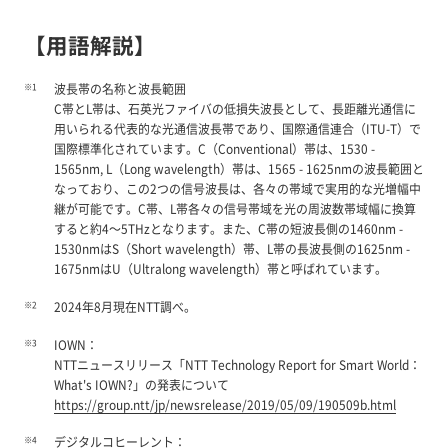
【用語解説】
※1
波長帯の名称と波長範囲
C帯とL帯は、石英光ファイバの低損失波長として、長距離光通信に
用いられる代表的な光通信波長帯であり、国際通信連合（ITU-T）で
国際標準化されています。C（Conventional）帯は、1530 -
1565nm, L（Long wavelength）帯は、1565 - 1625nmの波長範囲と
なっており、この2つの信号波長は、各々の帯域で実用的な光増幅中
継が可能です。C帯、L帯各々の信号帯域を光の周波数帯域幅に換算
すると約4～5THzとなります。また、C帯の短波長側の1460nm -
1530nmはS（Short wavelength）帯、L帯の長波長側の1625nm -
1675nmはU（Ultralong wavelength）帯と呼ばれています。
※2
2024年8月現在NTT調べ。
※3
IOWN：
NTTニュースリリース「NTT Technology Report for Smart World：
What's IOWN?」の発表について
https://group.ntt/jp/newsrelease/2019/05/09/190509b.html
※4
デジタルコヒーレント：