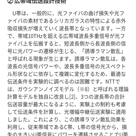
② 広帯域伝送設計技術
U帯は、一般的に、光ファイバの曲げ損失や光フ
ァイバの素材であるシリカガラスの特性による赤外
吸収損失が増えていく波長帯となっています。一方
で、帯域10THzを超える広帯域波長多重信号が光フ
ァイバ上を伝搬すると、短波長側から長波長側の信
号に光パワーの遷移が生じる、「誘導ラマン散乱」
と呼ばれる現象が生じます。誘導ラマン散乱は、各
波長の光信号パワーや、波長多重信号の光スペクト
ル形状などに依存して複雑に変化するため、最適な
伝送条件を実験的に調べるのは困難です。NTTで
は、ガウシアンノイズモデル（※8）と呼ばれる理論
計算モデルを独自に改良し[2]、3つの波長帯の合計
伝送容量が最大になるように、実験上の制約も考慮
して伝送条件を計算し、光増幅中継伝送実験に適用
しました。これにより、この誘導ラマン散乱効果を
利用し、従来帯域であるC帯、L帯の信号光から、損
失の大きいU帯信号にパワーを遷移させることでU帯