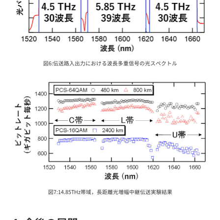
図6:伝送路入出力における波長多重信号の光スペクトル
図7:14.85THz帯域，長距離光増幅中継伝送実験結果