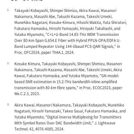
1.
Takayuki Kobayashi, Shimpei Shimizu, Akira Kawai, Masanori
Nakamura, Masashi Abe, Takushi Kazama, Takeshi Umeki,
Munehiko Nagatani, Kosuke Kimura, Hitoshi Wakita, Yuta Shiratori,
Fukutaro Hamaoka, Hiroshi Yamazaki, Hiroyuki Takahashi, and
Yutaka Miyamoto, "C+L+U-Band 14.85-THz WDM Transmission
Over 80-km-Span G.654.E Fiber with Hybrid PPLN-OPA/EDFA U-
Band Lumped Repeater Using 144-Gbaud PCS-QAM Signals," in
Proc. OFC2024, paper Th4A.1, 2024.
2.
Kosuke Kimura, Takayuki Kobayashi, Shimpei Shimizu, Masanori
Nakamura, Takushi Kazama, Masashi Abe, Takeshi Umeki, Akira
Kawai, Fukutaro Hamaoka, and Yutaka Miyamoto, "GN-model-
based SNR estimation in 15.2-THz bandwidth inline-amplified
transmission with 80-km fibre spans," in Proc. ECOC2023, paper
We.C.2.3, 2023.
3.
Akira Kawai, Masanori Nakamura, Takayuki Kobayashi, Munehiko
Nagatani, Hiroshi Yamazaki, Takeo Sasai, Fukutaro Hamaoka, and
Yutaka Miyamoto, "Digital Inverse Multiplexing for Transmitters
With Symbol Rates Over DAC Bandwidth Limit," J. Lightwave
Technol. 42, 4076-4085, 2024.