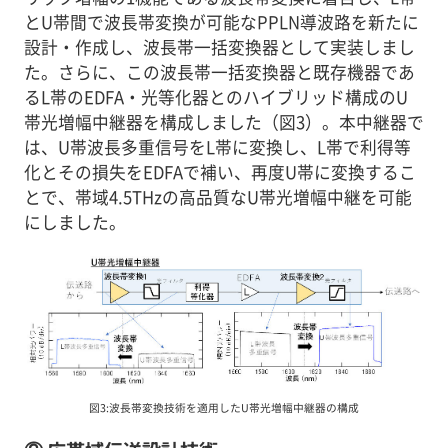
とU帯間で波長帯変換が可能なPPLN導波路を新たに
設計・作成し、波長帯一括変換器として実装しまし
た。さらに、この波長帯一括変換器と既存機器であ
るL帯のEDFA・光等化器とのハイブリッド構成のU
帯光増幅中継器を構成しました（図3）。本中継器で
は、U帯波長多重信号をL帯に変換し、L帯で利得等
化とその損失をEDFAで補い、再度U帯に変換するこ
とで、帯域4.5THzの高品質なU帯光増幅中継を可能
にしました。
図3:波長帯変換技術を適用したU帯光増幅中継器の構成