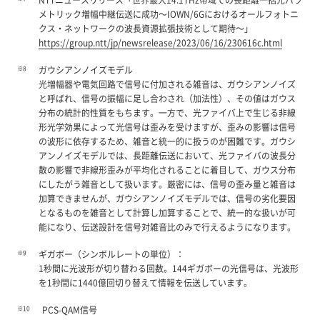
メトリック増幅中継伝送に成功～IOWN/6Gにおけるオールフォトニ
クス・ネットワークの波長資源拡張技術として期待～」
https://group.ntt/jp/newsrelease/2023/06/16/230616c.html
※8
ガウシアンノイズモデル
光増幅器や電気回路で信号に付加される雑音は、ガウシアンノイズ
と呼ばれ、信号の振幅に足し合わされ（加法性）、その値はガウス
分布の統計的性質をもちます。一方で、光ファイバ上で生じる非線
形光学効果によって光信号は歪みを受けますが、歪みの影響は信号
の波形に依存するため、雑音と統一的に扱うのが困難です。ガウシ
アンノイズモデルでは、長距離伝送において、光ファイバの波長分
散の影響で非線形歪みが平均化されることに着目して、ガウス分布
にしたがう雑音として扱います。厳密には、信号の歪み量と雑音は
加算できませんが、ガウシアンノイズモデルでは、信号の劣化要因
となるものを雑音として計算し加算することで、統一的な扱いが可
能になり、伝送設計を信号対雑音比のみで行えるようになります。
※9
ギガボー（シンボルレートの単位）：
1秒間に光波形が切り替わる回数。144ギガボーの光信号は、光波形
を1秒間に1440億回切り替えて情報を伝送しています。
※10
PCS-QAM信号