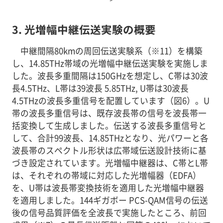
3. 光増幅中継伝送実験の概要
中継間隔80kmの周回伝送実験系（※11）を構築
し、14.85THz帯域の光増幅中継伝送実験を実施しま
した。波長多重間隔は150GHzを想定し、C帯は30波
長4.5THz、L帯は39波長 5.85THz, U帯は30波長
4.5THzの波長多重信号を配置しています（図6）。U
帯の波長多重信号は、既存波長帯の信号を波長帯一
括変換して生成しました。伝送する波長多重信号と
して、合計99波長、14.85THzとなり、光パワーと各
波長帯のスペクトル形状は広帯域伝送設計技術に基
づき設定されています。光増幅中継器は、C帯とL帯
は、それぞれの帯域に対応した光増幅器（EDFA）
を、U帯は波長帯変換技術を適用した光増幅中継器
を適用しました。144ギガボー PCS-QAM信号の伝送
後の信号品質評価を全波長で実施したところ、前回