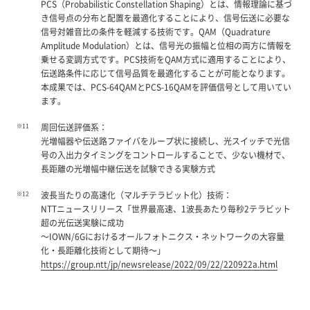
PCS（Probabilistic Constellation Shaping）とは、情報理論に基づ
き信号点の分布と配置を最適化することにより、信号伝送に必要な
信号対雑音比の条件を軽減する技術です。QAM（Quadrature
Amplitude Modulation）とは、信号光の振幅と位相の両方に情報を
乗せる変調方式です。PCS技術をQAM方式に適用することにより、
伝送路条件に応じて信号品質を最適化することが可能となります。
本成果では、PCS-64QAMとPCS-16QAMを評価信号として用いてい
ます。
※11
周回伝送評価系：
光増幅器や伝送路ファイバをループ状に接続し、光スイッチで光信
号の入出力タイミングをコントロールすることで、少ない機材で、
長距離の光増幅中継伝送を試験できる実験方式
※12
波長当たりの高速化（マルチテラビット化）技術：
NTTニュースリリース「世界最高速、1波長あたり毎秒2テラビット
超の光伝送実験に成功
～IOWN/6Gにおけるオールフォトニクス・ネットワークの大容量
化・長距離化技術として期待～」
https://group.ntt/jp/newsrelease/2022/09/22/220922a.html