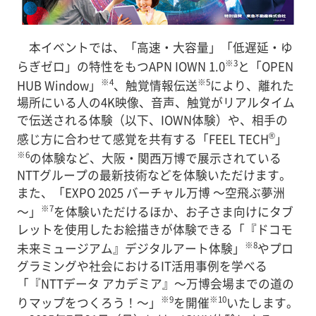
本イベントでは、「高速・大容量」「低遅延・ゆ
※3
らぎゼロ」の特性をもつAPN IOWN 1.0
と「OPEN
※4
※5
HUB Window」
、触覚情報伝送
により、離れた
場所にいる人の4K映像、音声、触覚がリアルタイム
で伝送される体験（以下、IOWN体験）や、相手の
®
感じ方に合わせて感覚を共有する「FEEL TECH
」
※6
の体験など、大阪・関西万博で展示されている
NTTグループの最新技術などを体験いただけます。
また、「EXPO 2025 バーチャル万博 ～空飛ぶ夢洲
※7
～」
を体験いただけるほか、お子さま向けにタブ
レットを使用したお絵描きが体験できる「『ドコモ
※8
未来ミュージアム』デジタルアート体験」
やプロ
グラミングや社会におけるIT活用事例を学べる
「『NTTデータ アカデミア』～万博会場までの道の
※9
※10
りマップをつくろう！～」
を開催
いたします。