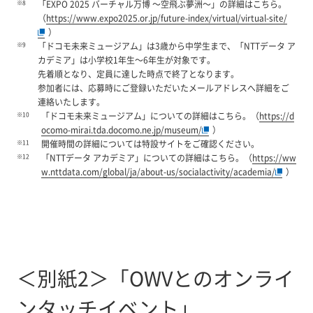
※8
「EXPO 2025 バーチャル万博 ～空飛ぶ夢洲～」の詳細はこちら。
（
https://www.expo2025.or.jp/future-index/virtual/virtual-site/
）
※9
「ドコモ未来ミュージアム」は3歳から中学生まで、「NTTデータ ア
カデミア」は小学校1年生～6年生が対象です。
先着順となり、定員に達した時点で終了となります。
参加者には、応募時にご登録いただいたメールアドレスへ詳細をご
連絡いたします。
※10
「ドコモ未来ミュージアム」についての詳細はこちら。（
https://d
ocomo-mirai.tda.docomo.ne.jp/museum/
）
※11
開催時間の詳細については特設サイトをご確認ください。
※12
「NTTデータ アカデミア」についての詳細はこちら。（
https://ww
w.nttdata.com/global/ja/about-us/socialactivity/academia/
）
＜別紙2＞「OWVとのオンライ
ンタッチイベント」