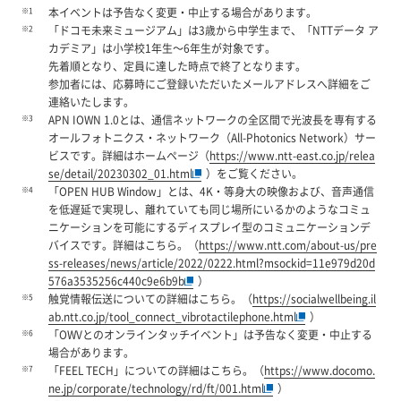
※1
本イベントは予告なく変更・中止する場合があります。
※2
「ドコモ未来ミュージアム」は3歳から中学生まで、「NTTデータ ア
カデミア」は小学校1年生～6年生が対象です。
先着順となり、定員に達した時点で終了となります。
参加者には、応募時にご登録いただいたメールアドレスへ詳細をご
連絡いたします。
※3
APN IOWN 1.0とは、通信ネットワークの全区間で光波長を専有する
オールフォトニクス・ネットワーク（All-Photonics Network）サー
ビスです。詳細はホームページ（
https://www.ntt-east.co.jp/relea
se/detail/20230302_01.html
）をご覧ください。
※4
「OPEN HUB Window」とは、4K・等身大の映像および、音声通信
を低遅延で実現し、離れていても同じ場所にいるかのようなコミュ
ニケーションを可能にするディスプレイ型のコミュニケーションデ
バイスです。詳細はこちら。（
https://www.ntt.com/about-us/pre
ss-releases/news/article/2022/0222.html?msockid=11e979d20d
576a3535256c440c9e6b9b
）
※5
触覚情報伝送についての詳細はこちら。（
https://socialwellbeing.il
ab.ntt.co.jp/tool_connect_vibrotactilephone.html
）
※6
「OWVとのオンラインタッチイベント」は予告なく変更・中止する
場合があります。
※7
「FEEL TECH」についての詳細はこちら。（
https://www.docomo.
ne.jp/corporate/technology/rd/ft/001.html
）