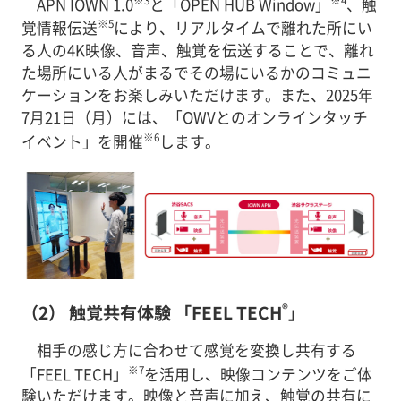
APN IOWN 1.0
と「OPEN HUB Window」
、触
※5
覚情報伝送
により、リアルタイムで離れた所にい
る人の4K映像、音声、触覚を伝送することで、離れ
た場所にいる人がまるでその場にいるかのコミュニ
ケーションをお楽しみいただけます。また、2025年
7月21日（月）には、「OWVとのオンラインタッチ
※6
イベント」を開催
します。
®
（2） 触覚共有体験 「FEEL TECH
」
相手の感じ方に合わせて感覚を変換し共有する
※7
「FEEL TECH」
を活用し、映像コンテンツをご体
験いただけます。映像と音声に加え、触覚の共有に