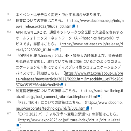
※1
本イベントは予告なく変更・中止する場合があります。
※2
協業についての詳細はこちら。（
https://www.docomo.ne.jp/info/n
ews_release/2023/06/07_00.html
）
※3
APN IOWN 1.0とは、通信ネットワークの全区間で光波長を専有する
オールフォトニクス・ネットワーク（All-Photonics Network）サー
ビスです。詳細はこちら。（
https://www.ntt-east.co.jp/release/d
etail/20230302_01.html
）
※4
「OPEN HUB Window」とは、4K・等身大の映像および、音声通信
を低遅延で実現し、離れていても同じ場所にいるかのようなコミュ
ニケーションを可能にするディスプレイ型のコミュニケーションデ
バイスです。詳細はこちら。（
https://www.ntt.com/about-us/pre
ss-releases/news/article/2022/0222.html?msockid=11e979d20d
576a3535256c440c9e6b9b
）
※5
触覚情報伝送についての詳細はこちら。（
https://socialwellbeing.il
ab.ntt.co.jp/tool_connect_vibrotactilephone.html
）
※6
「FEEL TECH」についての詳細はこちら。（
https://www.docomo.
ne.jp/corporate/technology/rd/ft/001.html
）
※7
「EXPO 2025 バーチャル万博 ～空飛ぶ夢洲～」の詳細はこちら。
（
https://www.expo2025.or.jp/future-index/virtual/virtual-site/
）
※8