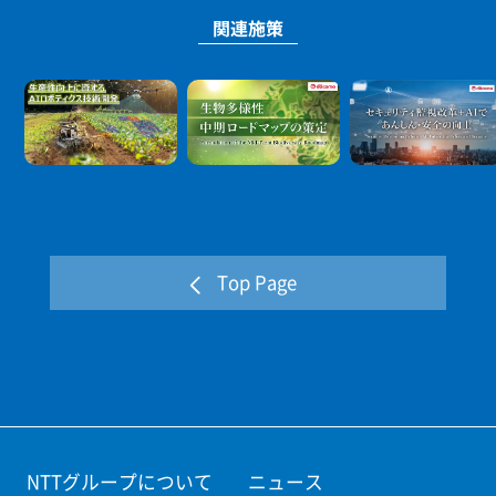
内アセットとして展開し、設備・体制の両面から全社的に
関連施策
強化。お客様の資産と信頼を守り抜き、社会インフラのレ
ジリエンス強化に貢献。
Top Page
NTTグループについて
ニュース