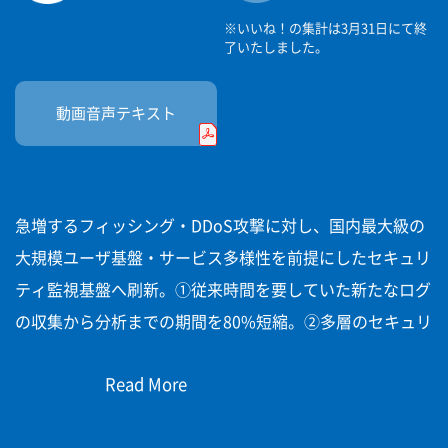
※いいね！の集計は3月31日にて終
了いたしました。
動画音声
テキスト
急増するフィッシング・DDoS攻撃に対し、国内最大級の
大規模ユーザ基盤・サービス多様性を前提にしたセキュリ
ティ監視基盤へ刷新。①従来時間を要していた新たなログ
の収集から分析までの期間を80%短縮。②多層のセキュリ
ティ監視目的のデータを、一気通貫に相関分析。＋AI活用
Read More
による高度な不正検知ロジックを作成し、不正を早期発
見・被害拡大抑止に成功。この①②の先進的な仕組みを社