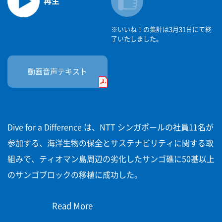
再生
※いいね！の集計は3月31日にて終
了いたしました。
動画音声
テキスト
Dive for a Difference は、NTT シンガポールの社員11名が
参加する、海洋生物の保全とサステナビリティに関する取
組みで、ティオマン島周辺の劣化したサンゴ礁に50基以上
のサンゴブロックの移植に成功した。
この活動は、海洋生物多様性の回復、 生態系レジリエン
Read More
スの向上、そして海洋保全への意識啓発に貢献する。ま
た、社員のエンゲージメントを高めるとともに、NTTグル